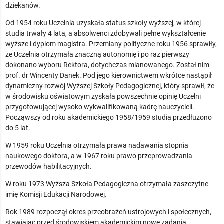
dziekanów.
Od 1954 roku Uczelnia uzyskała status szkoły wyższej, w której
studia trwały 4 lata, a absolwenci zdobywali pełne wykształcenie
wyższe i dyplom magistra. Przemiany polityczne roku 1956 sprawiły,
że Uczelnia otrzymała znaczną autonomię i po raz pierwszy
dokonano wyboru Rektora, dotychczas mianowanego. Został nim
prof. dr Wincenty Danek. Pod jego kierownictwem wkrótce nastąpił
dynamiczny rozwój Wyższej Szkoły Pedagogicznej, który sprawił, że
w środowisku oświatowym zyskała powszechnie opinię Uczelni
przygotowującej wysoko wykwalifikowaną kadrę nauczycieli.
Począwszy od roku akademickiego 1958/1959 studia przedłużono
do 5 lat.
W 1959 roku Uczelnia otrzymała prawa nadawania stopnia
naukowego doktora, a w 1967 roku prawo przeprowadzania
przewodów habilitacyjnych.
W roku 1973 Wyższa Szkoła Pedagogiczna otrzymała zaszczytne
imię Komisji Edukacji Narodowej.
Rok 1989 rozpoczął okres przeobrażeń ustrojowych i społecznych,
stawiając przed środowiskiem akademickim nowe zadania,