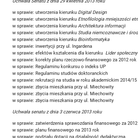
Uchwała Senatu z dnia 29 kwietnia 2013 roku
w sprawie: utworzenia kierunku
Digital Design
w sprawie: utworzenia kierunku
Etnofilologia mniejszości et
w sprawie: utworzenia kierunku
Architektura informacji
w sprawie: utworzenia kierunku
Studia niemcoznawcze i śro
w sprawie: utworzenia kierunku
Bioinformatyka
w sprawie: inwertycji przy ul. Ingardena
w sprawie: efektów kształcenia dla kierunku
Lider społeczny
w sprawie: korekty planu rzeczowo-finansowego za 2012 rok
w sprawie: Regulaminu konkursu o indeks UP
w sprawie: Regulaminu studiów doktoranckich
w sprawie: rekrutacji na studia w roku akademickim 2014/15
w sprawie: zbycia mieszkania przy ul. Miechowity
w sprawie: zbycia mieszkania przy ul. Miechowity
w sprawie: zbycia mieszkania przy ul. Miechowity
Uchwała senatu z dnia 3 czerwca 2013 roku
w sprawie: zatwierdzenia sprawozdania finansowego za 2012
w sprawie: planu finansowego na 2013 rok
w sprawie: podziału dotacji na działalność dydaktyczną