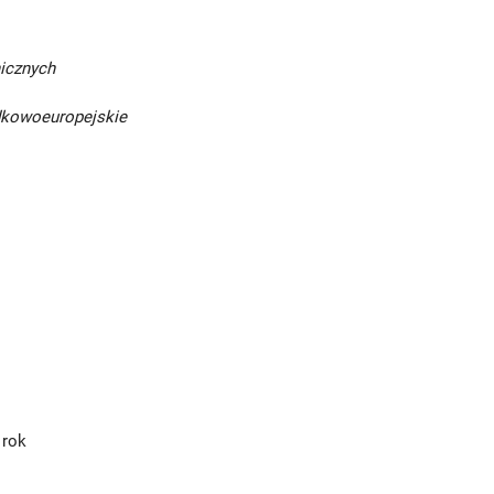
nicznych
dkowoeuropejskie
 rok