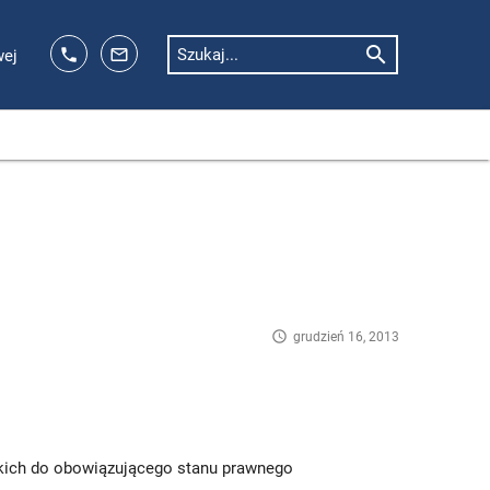
search
phone
mail_outline
Szukaj...
wej
access_time
grudzień 16, 2013
kich do obowiązującego stanu prawnego