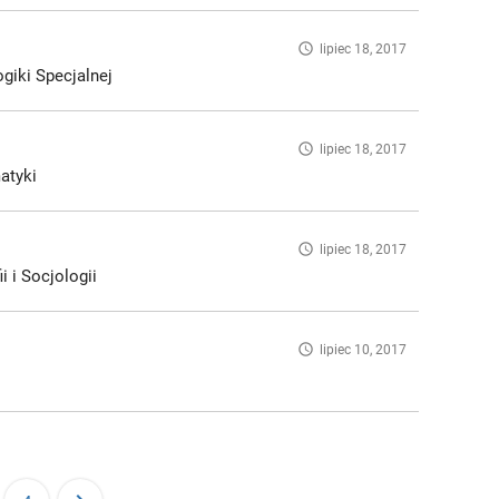
access_time
lipiec 18, 2017
giki Specjalnej
access_time
lipiec 18, 2017
atyki
access_time
lipiec 18, 2017
i i Socjologii
access_time
lipiec 10, 2017