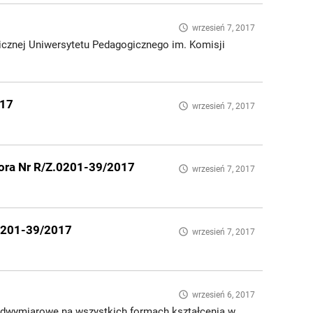
access_time
wrzesień 7, 2017
icznej Uniwersytetu Pedagogicznego im. Komisji
017
access_time
wrzesień 7, 2017
tora Nr R/Z.0201-39/2017
access_time
wrzesień 7, 2017
.0201-39/2017
access_time
wrzesień 7, 2017
access_time
wrzesień 6, 2017
adwymiarowe na wszystkich formach kształcenia w