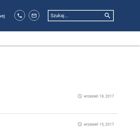
search
phone
mail_outline
Szukaj...
wej
access_time
wrzesień 18, 2017
access_time
wrzesień 15, 2017