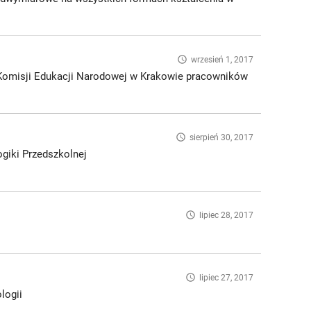
access_time
wrzesień 1, 2017
 Komisji Edukacji Narodowej w Krakowie pracowników
access_time
sierpień 30, 2017
ogiki Przedszkolnej
access_time
lipiec 28, 2017
access_time
lipiec 27, 2017
logii