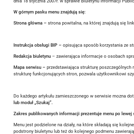
dnia 18 stycznia 2007r. w sprawie Biuletynu Informacji Public
W górnym pasku menu znajdują się:
Strona główna –
strona powitalna, na której znajdują się lin
Instrukcja obsługi BIP –
opisująca sposób korzystania ze st
Redakcja biuletynu
– zawierająca informacje o osobach spr
Mapa serwisu –
przedstawiająca strukturę poszczególnych 
strukturę funkcjonujących stron, pozwala użytkownikowi sz
Do każdego artykułu zamieszczonego w serwisie mozna dot
lub moduł „Szukaj”.
Zakres publikowanych informacji prezentuje menu po lewej s
Menu jest podzielone na działy, na które składają się kolej
podstrony biuletynu lub też do kolejnego podmenu zawiera