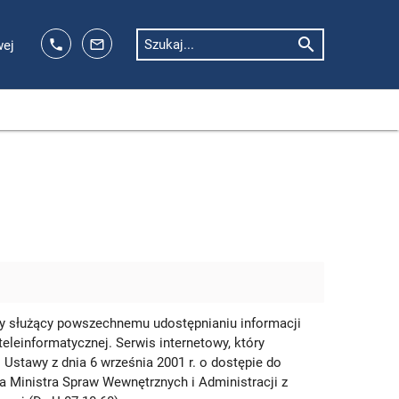
search
phone
mail_outline
Szukaj...
wej
czny służący powszechnemu udostępnianiu informacji
teleinformatycznej. Serwis internetowy, który
Ustawy z dnia 6 września 2001 r. o dostępie do
ia Ministra Spraw Wewnętrznych i Administracji z