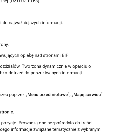
znej (Dz.U.07.10.68).
ki do najważniejszych informacji.
rony.
awujących opiekę nad stronami BIP
rozdziałów. Tworzona dynamicznie w oparciu o
ybko dotrzeć do poszukiwanych informacji.
rzeć poprzez
„Menu przedmiotowe”, „Mapę serwisu”
tronie.
ne pozycje. Prowadzą one bezpośrednio do treści
jącego informacje związane tematycznie z wybranym